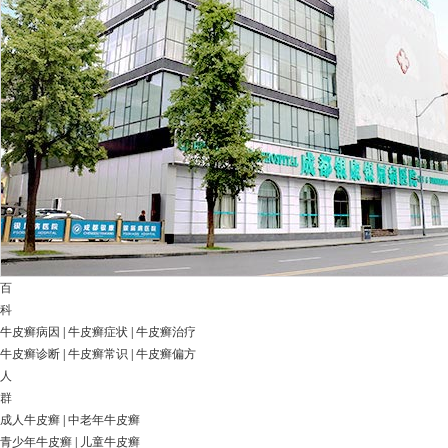
百
科
牛皮癣病因
|
牛皮癣症状
|
牛皮癣治疗
牛皮癣诊断
|
牛皮癣常识
|
牛皮癣偏方
人
群
成人牛皮癣
|
中老年牛皮癣
青少年牛皮癣
|
儿童牛皮癣