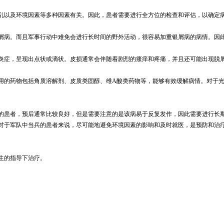
乱以及环境因素等多种因素有关。因此，患者需要进行全方位的检查和评估，以确定
屑病。而且军事行动中难免会进行长时间的野外活动，很容易加重银屑病的病情。因
炎症，呈现出点状或滴状。皮损通常会伴随着剧烈的瘙痒和疼痛，并且还可能出现脱
的药物包括角质溶解剂、皮质类固醇、维A酸类药物等，能够有效缓解病情。对于光疗
的患者，预后通常比较良好，但是需要注意的是该病易于反复发作，因此需要进行长
对于军队中当兵的患者来说，尽可能地避免环境因素的影响和及时就医，是预防和治
生的指导下治疗。