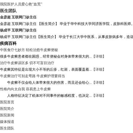
我院医护人员爱心救“血荒”
医生团队
金彦超 互联网门诊主任
金彦超 互联网门诊主任 【医生简介】 毕业于华中科技大学同济医学院，皮肤科医师。
杨成平 互联网门诊主任
杨成平 互联网门诊主任【医生简介】 毕业于长江大学中医系，从事皮肤病多年，造诣
疾病百科
中医食疗七妙方 轻松治愈牛皮癣便秘
很多牛皮癣患者都在困惑，经常便秘会对身体带来很大的...
【详细】
治疗牛皮癣误区多 切不可盲目治疗
牛皮癣其特征是出现大小不等的丘疹，红斑，表面覆盖着...
【详细】
牛皮癣治疗可别走弯路 牛皮癣护理要得当
牛皮癣不仅会给人体带来很大的伤害，而且还会给心...
【详细】
性格内向太自我 容易患上牛皮癣
人格特征决定了机体对不同事件的敏感程度，也决定...
【详细】
医院首页
医院简介
医院新闻
媒体报道
医生团队