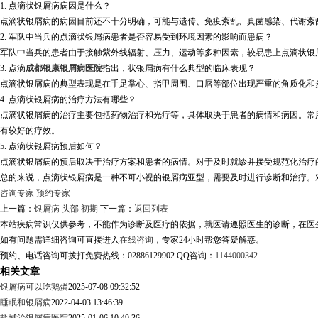
1. 点滴状银屑病病因是什么？
点滴状银屑病的病因目前还不十分明确，可能与遗传、免疫紊乱、真菌感染、代谢紊
2. 军队中当兵的点滴状银屑病患者是否容易受到环境因素的影响而患病？
军队中当兵的患者由于接触紫外线辐射、压力、运动等多种因素，较易患上点滴状银
3. 点滴
成都银康银屑病医院
指出，状银屑病有什么典型的临床表现？
点滴状银屑病的典型表现是在手足掌心、指甲周围、口唇等部位出现严重的角质化和
4. 点滴状银屑病的治疗方法有哪些？
点滴状银屑病的治疗主要包括药物治疗和光疗等，具体取决于患者的病情和病因。常用
有较好的疗效。
5. 点滴状银屑病预后如何？
点滴状银屑病的预后取决于治疗方案和患者的病情。对于及时就诊并接受规范化治疗
总的来说，点滴状银屑病是一种不可小视的银屑病亚型，需要及时进行诊断和治疗。
咨询专家
预约专家
上一篇：
银屑病 头部 初期
下一篇：
返回列表
本站疾病常识仅供参考，不能作为诊断及医疗的依据，就医请遵照医生的诊断，在医
如有问题需详细咨询可直接进入
在线咨询
，专家24小时帮您答疑解惑。
预约、电话咨询可拨打免费热线：02886129902 QQ咨询：
1144000342
相关文章
银屑病可以吃鹅蛋
2025-07-08 09:32:52
睡眠和银屑病
2022-04-03 13:46:39