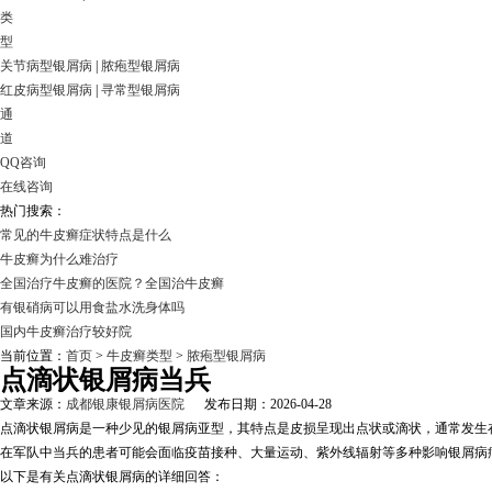
类
型
关节病型银屑病
|
脓疱型银屑病
红皮病型银屑病
|
寻常型银屑病
通
道
QQ咨询
在线咨询
热门搜索：
常见的牛皮癣症状特点是什么
牛皮癣为什么难治疗
全国治疗牛皮癣的医院？全国治牛皮癣
有银硝病可以用食盐水洗身体吗
国内牛皮癣治疗较好院
当前位置：
首页
>
牛皮癣类型
>
脓疱型银屑病
点滴状银屑病当兵
文章来源：
成都银康银屑病医院
发布日期：2026-04-28
点滴状银屑病是一种少见的银屑病亚型，其特点是皮损呈现出点状或滴状，通常发生
在军队中当兵的患者可能会面临疫苗接种、大量运动、紫外线辐射等多种影响银屑病
以下是有关点滴状银屑病的详细回答：