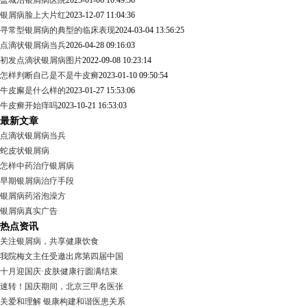
盐城治银屑病医院
2025-01-06 10:49:36
银屑病脸上大片红
2023-12-07 11:04:36
寻常型银屑病的典型的临床表现
2024-03-04 13:56:25
点滴状银屑病当兵
2026-04-28 09:16:03
初发点滴状银屑病图片
2022-09-08 10:23:14
怎样判断自己是不是牛皮癣
2023-01-10 09:50:54
牛皮廨是什么样的
2023-01-27 15:53:06
牛皮癣开始痒吗
2023-10-21 16:53:03
最新文章
点滴状银屑病当兵
蛇皮状银屑病
怎样中药治疗银屑病
早期银屑病治疗手段
银屑病药浴泡澡方
银屑病真实广告
热点资讯
关注银屑病，共享健康饮食
我院梅文主任受邀出席第四届中国
十月迎国庆·皮肤健康行圆满结束
速转！国庆期间，北京三甲名医张
关爱和理解 银康构建和谐医患关系