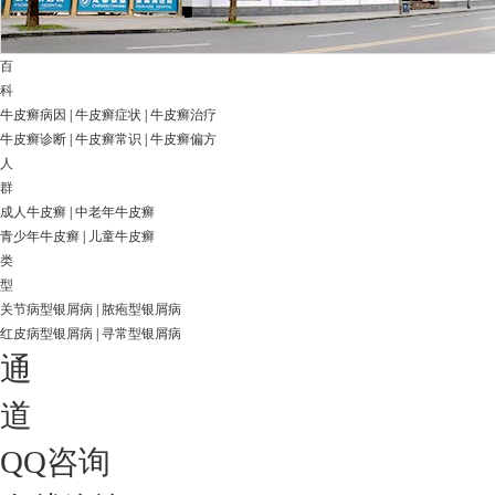
百
科
牛皮癣病因
|
牛皮癣症状
|
牛皮癣治疗
牛皮癣诊断
|
牛皮癣常识
|
牛皮癣偏方
人
群
成人牛皮癣
|
中老年牛皮癣
青少年牛皮癣
|
儿童牛皮癣
类
型
关节病型银屑病
|
脓疱型银屑病
红皮病型银屑病
|
寻常型银屑病
通
道
QQ咨询