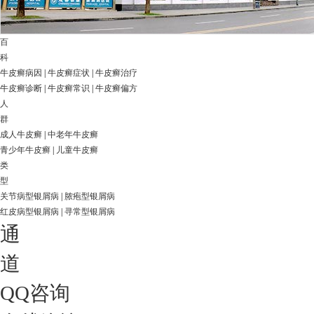
百
科
牛皮癣病因
|
牛皮癣症状
|
牛皮癣治疗
牛皮癣诊断
|
牛皮癣常识
|
牛皮癣偏方
人
群
成人牛皮癣
|
中老年牛皮癣
青少年牛皮癣
|
儿童牛皮癣
类
型
关节病型银屑病
|
脓疱型银屑病
红皮病型银屑病
|
寻常型银屑病
通
道
QQ咨询