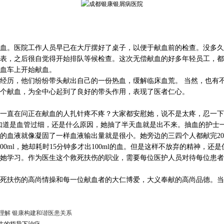
。医院工作人员早已在大厅摆好了桌子，以便于献血前的检查。没多久
表，之后很自觉得开始排队等候检查。这次无偿献血的好多年轻员工，都
血车上开始献血。
历，他们纷纷带头献出自己的一份热血，缓解临床血荒。 当然，也有不
个献血，为全中心起到了良好的带头作用，表现了医者仁心。
直在问正在献血的人扎针疼不疼？大家都安慰她，说不是太疼，忍一下
知道是血管过细，还是什么原因，她抽了半天血就是出不来。抽血的护士
血液就像凝固了一样血液输出量就是很小。她旁边的三四个人都献完200m
0ml，她却耗时15分钟多才出100ml的血。但是这样不放弃的精神，
学习。作为医生这个救死扶伤的职业，需要每位医护人员对待每位患者
扶伤的高尚情操和每一位献血者的大仁博爱，大义奉献的高尚品德。当
理解 银康构建和谐医患关系