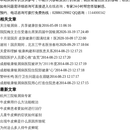
本站疾病常识仅供参考，不能作为诊断及医疗的依据，就医请遵照医生的诊断，在医
如有问题需详细咨询可直接进入
在线咨询
，专家24小时帮您答疑解惑。
预约、电话咨询可拨打免费热线：02886129902 QQ咨询：
1144000342
相关文章
关注银屑病，共享健康饮食
2016-05-09 11:06:16
我院梅文主任受邀出席第四届中国银屑
2020-10-19 17:24:49
十月迎国庆·皮肤健康行圆满结束！医
2020-10-09 17:22:00
速转！国庆期间，北京三甲名医张春玲
2020-09-29 17:18:04
关爱和理解 银康构建和谐医患关系
2014-08-23 12:17:21
我院医护人员爱心救“血荒”
2014-08-23 12:17:20
成都银康银屑病医院被评为“2011年度
2014-08-23 12:17:19
成都银康银屑病医院住院部健康“心”
2014-08-23 12:17:18
警钟长鸣 医疗卫生问题迫在眉睫
2014-08-23 12:17:17
成都银康银屑病医院用心打造住院患者
2014-08-23 12:17:15
最新文章
杭州三院银屑病专家
牛皮癣用什么方法能根治
牛皮癣患者要如何进行治疗
儿童牛皮癣的症状如何鉴别
出现牛皮癣是什么原因所致呢
为何这么多人得牛皮癣呢