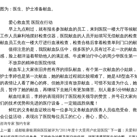
图为：医生、护士准备献血。
爱心救血荒 医院在行动
早上九点刚过，就有报名参加献血的员工，来到医院一楼大厅等候献血
工作人员麻利地摆好检查仪器，医院献血的人员开始填写无偿献血的检查
献血员工先在一楼大厅进行血液检查，检查合格后拿着检查单到门口的献
值得注意的是，我院献血队伍中，很多医护人员有过不止一次的献血经
感，脸上都洋溢着帮助他人的满足感。牛皮癣治疗中心的周少华医生第一
不放弃的精神在医院传续
献血车上大家依旧井然有序的排队献血，有个第一次献血的小姑娘，一
护士李婷也是第一次献血，她的献血过程就比较艰难了。她是AB型血不
的表情让人看了揪心的疼。但她并没有放弃献血，可惜不知道为什么，她的
员，暂停了她的献血，再继续下去她只有更加痛苦。别人最多5分钟献血20
献血结束后，李婷的表现得到了医院相关领导的赞赏，并号召大家向她
们的技术优势和先进的医疗设备，一定能战胜病魔！
鲜红的义务献血证映出每一位参与义务献血的医务人员临危受命、救死
会公益活动，表现出了医院每位员工的仁心，善心，爱心。
咨询专家
预约专家
上一篇：
成都银康银屑病医院被评为“2011年度十大受用户欢迎医院”
下一篇：
关爱和