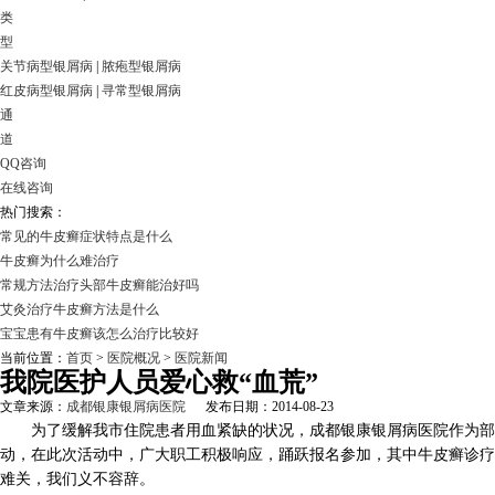
类
型
关节病型银屑病
|
脓疱型银屑病
红皮病型银屑病
|
寻常型银屑病
通
道
QQ咨询
在线咨询
热门搜索：
常见的牛皮癣症状特点是什么
牛皮癣为什么难治疗
常规方法治疗头部牛皮癣能治好吗
艾灸治疗牛皮癣方法是什么
宝宝患有牛皮癣该怎么治疗比较好
当前位置：
首页
>
医院概况
>
医院新闻
我院医护人员爱心救“血荒”
文章来源：
成都银康银屑病医院
发布日期：2014-08-23
为了缓解我市住院患者用血紧缺的状况，成都银康银屑病医院作为部队
动，在此次活动中，广大职工积极响应，踊跃报名参加，其中牛皮癣诊疗
难关，我们义不容辞。