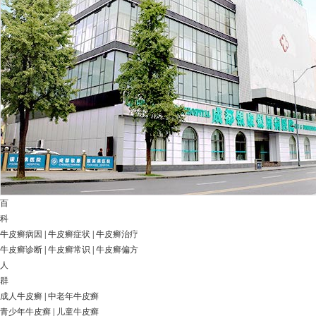
百
科
牛皮癣病因
|
牛皮癣症状
|
牛皮癣治疗
牛皮癣诊断
|
牛皮癣常识
|
牛皮癣偏方
人
群
成人牛皮癣
|
中老年牛皮癣
青少年牛皮癣
|
儿童牛皮癣