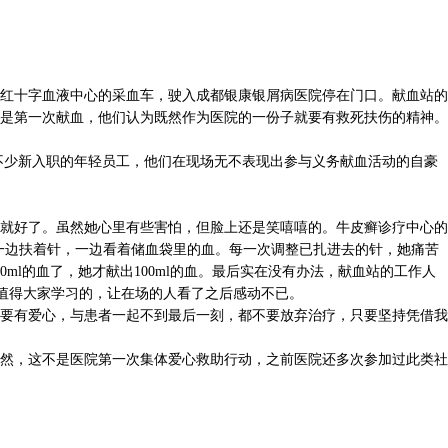
红十字血液中心的采血车，驶入成都银康银屑病医院停在门口。献血站的
是第一次献血，他们认为既然作为医院的一份子就要有救死扶伤的精神。
少新入职的年轻员工，他们在现场无不表现出参与义务献血活动的自豪
就好了。虽然她心里有些害怕，但脸上还是笑嘻嘻的。牛皮癣诊疗中心的
一边扶着针，一边看着储血袋里的血。每一次调整已扎进去的针，她痛苦
l的血了，她才献出100ml的血。最后实在没有办法，献血站的工作人
还是值得大家学习的，让在场的人看了之后感动不已。
要有爱心，与患者一起不到最后一刻，都不要放弃治疗，只要坚持凭借我
然，这不是医院第一次集体爱心救助行动，之前医院还多次参加过此类社