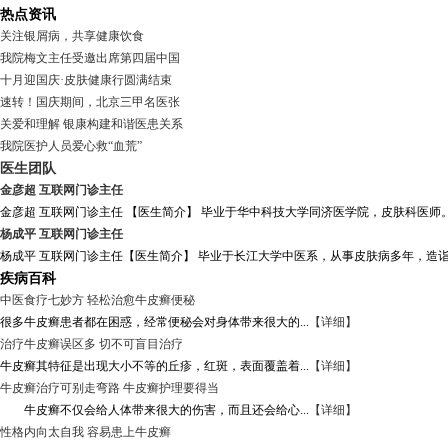
热点资讯
关注银屑病，共享健康饮食
我院梅文主任受邀出席第四届中国
十月迎国庆·皮肤健康行圆满结束
速转！国庆期间，北京三甲名医张
关爱和理解 银康构建和谐医患关系
我院医护人员爱心救“血荒”
医生团队
金彦超 互联网门诊主任
金彦超 互联网门诊主任 【医生简介】 毕业于华中科技大学同济医学院，皮肤科医师。
杨成平 互联网门诊主任
杨成平 互联网门诊主任【医生简介】 毕业于长江大学中医系，从事皮肤病多年，造诣
疾病百科
中医食疗七妙方 轻松治愈牛皮癣便秘
很多牛皮癣患者都在困惑，经常便秘会对身体带来很大的...
【详细】
治疗牛皮癣误区多 切不可盲目治疗
牛皮癣其特征是出现大小不等的丘疹，红斑，表面覆盖着...
【详细】
牛皮癣治疗可别走弯路 牛皮癣护理要得当
牛皮癣不仅会给人体带来很大的伤害，而且还会给心...
【详细】
性格内向太自我 容易患上牛皮癣