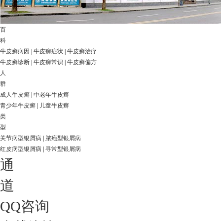
百
科
牛皮癣病因
|
牛皮癣症状
|
牛皮癣治疗
牛皮癣诊断
|
牛皮癣常识
|
牛皮癣偏方
人
群
成人牛皮癣
|
中老年牛皮癣
青少年牛皮癣
|
儿童牛皮癣
类
型
关节病型银屑病
|
脓疱型银屑病
红皮病型银屑病
|
寻常型银屑病
通
道
QQ咨询