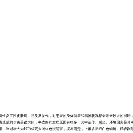
慢性炎症性皮肤病，易反复发作，对患者的身体健康和精神状况都会带来较大的威胁
者造成的伤害是很大的，牛皮癣的发病原因有很多，其中遗传、感染、环境因素是其
疹，逐渐增大为钱币或更大淡红色浸润斑，境界清楚，上覆多层银白色鳞屑。轻轻刮