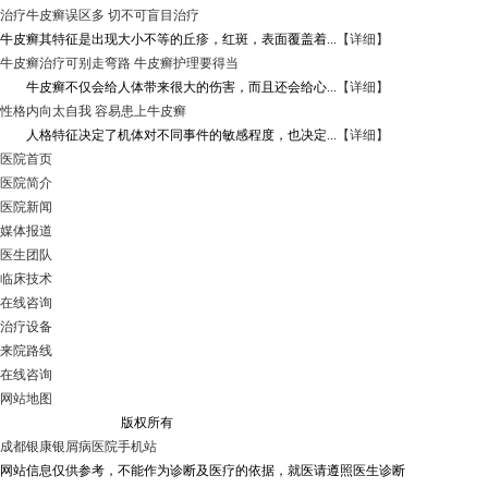
治疗牛皮癣误区多 切不可盲目治疗
牛皮癣其特征是出现大小不等的丘疹，红斑，表面覆盖着...
【详细】
牛皮癣治疗可别走弯路 牛皮癣护理要得当
牛皮癣不仅会给人体带来很大的伤害，而且还会给心...
【详细】
性格内向太自我 容易患上牛皮癣
人格特征决定了机体对不同事件的敏感程度，也决定...
【详细】
医院首页
医院简介
医院新闻
媒体报道
医生团队
临床技术
在线咨询
治疗设备
来院路线
在线咨询
网站地图
成都银康银屑病医院
版权所有
成都银康银屑病医院手机站
网站信息仅供参考，不能作为诊断及医疗的依据，就医请遵照医生诊断