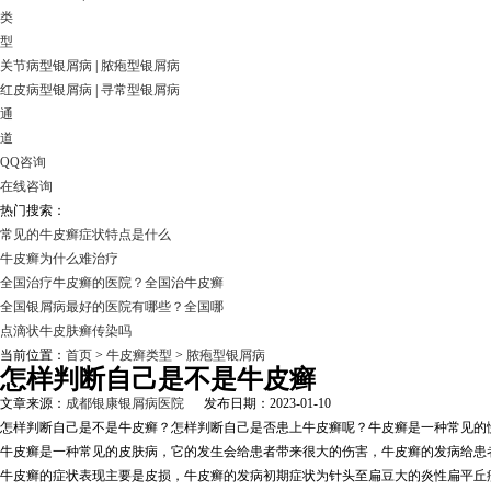
类
型
关节病型银屑病
|
脓疱型银屑病
红皮病型银屑病
|
寻常型银屑病
通
道
QQ咨询
在线咨询
热门搜索：
常见的牛皮癣症状特点是什么
牛皮癣为什么难治疗
全国治疗牛皮癣的医院？全国治牛皮癣
全国银屑病最好的医院有哪些？全国哪
点滴状牛皮肤癣传染吗
当前位置：
首页
>
牛皮癣类型
>
脓疱型银屑病
怎样判断自己是不是牛皮癣
文章来源：
成都银康银屑病医院
发布日期：2023-01-10
怎样判断自己是不是牛皮癣？怎样判断自己是否患上牛皮癣呢？牛皮癣是一种常见的
牛皮癣是一种常见的皮肤病，它的发生会给患者带来很大的伤害，牛皮癣的发病给患
牛皮癣的症状表现主要是皮损，牛皮癣的发病初期症状为针头至扁豆大的炎性扁平丘