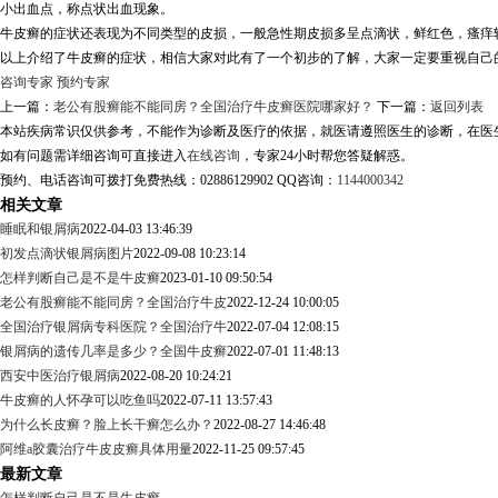
小出血点，称点状出血现象。
牛皮癣的症状还表现为不同类型的皮损，一般急性期皮损多呈点滴状，鲜红色，瘙痒
以上介绍了牛皮癣的症状，相信大家对此有了一个初步的了解，大家一定要重视自己
咨询专家
预约专家
上一篇：
老公有股癣能不能同房？全国治疗牛皮癣医院哪家好？
下一篇：
返回列表
本站疾病常识仅供参考，不能作为诊断及医疗的依据，就医请遵照医生的诊断，在医
如有问题需详细咨询可直接进入
在线咨询
，专家24小时帮您答疑解惑。
预约、电话咨询可拨打免费热线：02886129902 QQ咨询：
1144000342
相关文章
睡眠和银屑病
2022-04-03 13:46:39
初发点滴状银屑病图片
2022-09-08 10:23:14
怎样判断自己是不是牛皮癣
2023-01-10 09:50:54
老公有股癣能不能同房？全国治疗牛皮
2022-12-24 10:00:05
全国治疗银屑病专科医院？全国治疗牛
2022-07-04 12:08:15
银屑病的遗传几率是多少？全国牛皮癣
2022-07-01 11:48:13
西安中医治疗银屑病
2022-08-20 10:24:21
牛皮癣的人怀孕可以吃鱼吗
2022-07-11 13:57:43
为什么长皮癣？脸上长干癣怎么办？
2022-08-27 14:46:48
阿维a胶囊治疗牛皮皮癣具体用量
2022-11-25 09:57:45
最新文章