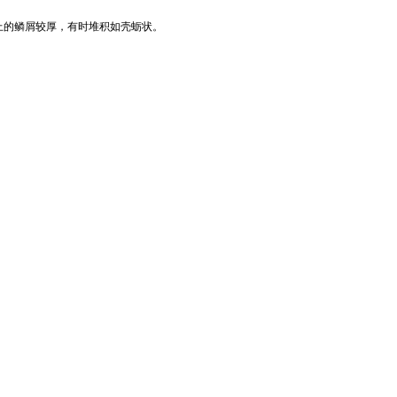
上的鳞屑较厚，有时堆积如壳蛎状。