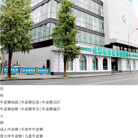
百
科
牛皮癣病因
|
牛皮癣症状
|
牛皮癣治疗
牛皮癣诊断
|
牛皮癣常识
|
牛皮癣偏方
人
群
成人牛皮癣
|
中老年牛皮癣
青少年牛皮癣
|
儿童牛皮癣