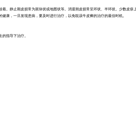
较着。静止期皮损常为斑块状或地图状等。消退朔皮损常呈环状、半环状。少数皮疹
的健康，一旦发现患病，要及时进行治疗，以免耽误牛皮癣的治疗的最佳时机。
生的指导下治疗。