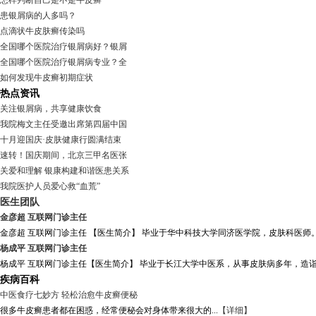
怎样判断自己是不是牛皮癣
患银屑病的人多吗？
点滴状牛皮肤癣传染吗
全国哪个医院治疗银屑病好？银屑
全国哪个医院治疗银屑病专业？全
如何发现牛皮癣初期症状
热点资讯
关注银屑病，共享健康饮食
我院梅文主任受邀出席第四届中国
十月迎国庆·皮肤健康行圆满结束
速转！国庆期间，北京三甲名医张
关爱和理解 银康构建和谐医患关系
我院医护人员爱心救“血荒”
医生团队
金彦超 互联网门诊主任
金彦超 互联网门诊主任 【医生简介】 毕业于华中科技大学同济医学院，皮肤科医师。
杨成平 互联网门诊主任
杨成平 互联网门诊主任【医生简介】 毕业于长江大学中医系，从事皮肤病多年，造诣
疾病百科
中医食疗七妙方 轻松治愈牛皮癣便秘
很多牛皮癣患者都在困惑，经常便秘会对身体带来很大的...
【详细】