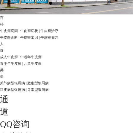
百
科
牛皮癣病因
|
牛皮癣症状
|
牛皮癣治疗
牛皮癣诊断
|
牛皮癣常识
|
牛皮癣偏方
人
群
成人牛皮癣
|
中老年牛皮癣
青少年牛皮癣
|
儿童牛皮癣
类
型
关节病型银屑病
|
脓疱型银屑病
红皮病型银屑病
|
寻常型银屑病
通
道
QQ咨询