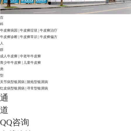
百
科
牛皮癣病因
|
牛皮癣症状
|
牛皮癣治疗
牛皮癣诊断
|
牛皮癣常识
|
牛皮癣偏方
人
群
成人牛皮癣
|
中老年牛皮癣
青少年牛皮癣
|
儿童牛皮癣
类
型
关节病型银屑病
|
脓疱型银屑病
红皮病型银屑病
|
寻常型银屑病
通
道
QQ咨询