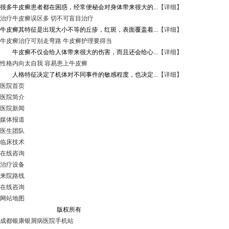
很多牛皮癣患者都在困惑，经常便秘会对身体带来很大的...
【详细】
治疗牛皮癣误区多 切不可盲目治疗
牛皮癣其特征是出现大小不等的丘疹，红斑，表面覆盖着...
【详细】
牛皮癣治疗可别走弯路 牛皮癣护理要得当
牛皮癣不仅会给人体带来很大的伤害，而且还会给心...
【详细】
性格内向太自我 容易患上牛皮癣
人格特征决定了机体对不同事件的敏感程度，也决定...
【详细】
医院首页
医院简介
医院新闻
媒体报道
医生团队
临床技术
在线咨询
治疗设备
来院路线
在线咨询
网站地图
成都银康银屑病医院
版权所有
成都银康银屑病医院手机站