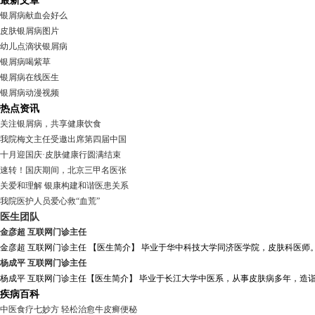
最新文章
银屑病献血会好么
皮肤银屑病图片
幼儿点滴状银屑病
银屑病喝紫草
银屑病在线医生
银屑病动漫视频
热点资讯
关注银屑病，共享健康饮食
我院梅文主任受邀出席第四届中国
十月迎国庆·皮肤健康行圆满结束
速转！国庆期间，北京三甲名医张
关爱和理解 银康构建和谐医患关系
我院医护人员爱心救“血荒”
医生团队
金彦超 互联网门诊主任
金彦超 互联网门诊主任 【医生简介】 毕业于华中科技大学同济医学院，皮肤科医师。
杨成平 互联网门诊主任
杨成平 互联网门诊主任【医生简介】 毕业于长江大学中医系，从事皮肤病多年，造诣
疾病百科
中医食疗七妙方 轻松治愈牛皮癣便秘