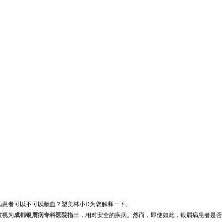
病患者可以不可以献血？塑美林小D为您解释一下。
被视为
成都银屑病专科医院
指出，相对安全的疾病。然而，即使如此，银屑病患者是否