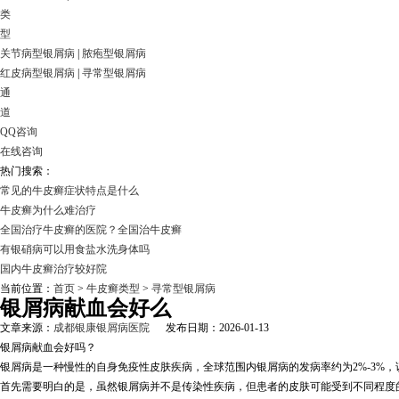
类
型
关节病型银屑病
|
脓疱型银屑病
红皮病型银屑病
|
寻常型银屑病
通
道
QQ咨询
在线咨询
热门搜索：
常见的牛皮癣症状特点是什么
牛皮癣为什么难治疗
全国治疗牛皮癣的医院？全国治牛皮癣
有银硝病可以用食盐水洗身体吗
国内牛皮癣治疗较好院
当前位置：
首页
>
牛皮癣类型
>
寻常型银屑病
银屑病献血会好么
文章来源：
成都银康银屑病医院
发布日期：2026-01-13
银屑病献血会好吗？
银屑病是一种慢性的自身免疫性皮肤疾病，全球范围内银屑病的发病率约为2%-3%
首先需要明白的是，虽然银屑病并不是传染性疾病，但患者的皮肤可能受到不同程度