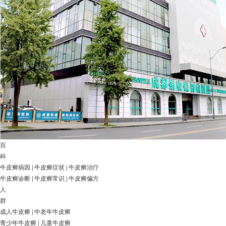
百
科
牛皮癣病因
|
牛皮癣症状
|
牛皮癣治疗
牛皮癣诊断
|
牛皮癣常识
|
牛皮癣偏方
人
群
成人牛皮癣
|
中老年牛皮癣
青少年牛皮癣
|
儿童牛皮癣