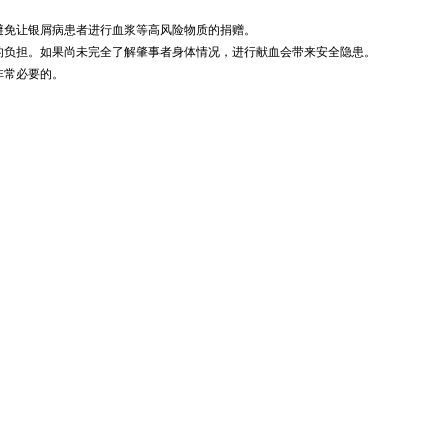
避免让银屑病患者进行血浆等高风险物质的捐赠。
的负担。如果尚未完全了解肇事者身体情况，进行献血会带来安全隐患。
非常必要的。