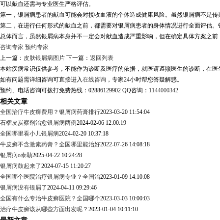
可以献血还需与专业医生严格评估。
第一，银屑病患者的献血可能会对接收血液的个体造成健康风险。虽然银屑病不是传
第二，在进行任何形式的献血之前，都需要对银屑病患者的身体情况进行全面评估。
总体而言，虽然银屑病本身并不一定会对献血造成严重影响，但在确定具体方案之前
咨询专家
预约专家
上一篇：
皮肤银屑病图片
下一篇：
返回列表
本站疾病常识仅供参考，不能作为诊断及医疗的依据，就医请遵照医生的诊断，在医
如有问题需详细咨询可直接进入
在线咨询
，专家24小时帮您答疑解惑。
预约、电话咨询可拨打免费热线：02886129902 QQ咨询：
1144000342
相关文章
全国治疗牛皮癣费用？银屑病药膏排行
2023-03-20 11:54:04
石榴皮炭察剂治愈银屑病两例
2024-02-06 12:00:19
全国哪里看小儿银屑病
2024-02-20 10:37:18
牛皮癣不含激素药膏？全国哪里能治好
2022-07-26 14:08:18
银屑病o泰勒
2025-04-22 10:24:28
银屑病鼓起来了
2024-07-15 11:20:27
全国哪个医院治疗银屑病专业？全国治
2023-01-09 14:10:08
银屑病没有银屑了
2024-04-11 09:29:46
全国有什么专治牛皮癣医院？全国哪个
2023-03-03 10:00:03
治疗牛皮癣该从哪些方面出发呢？
2023-01-04 10:11:10