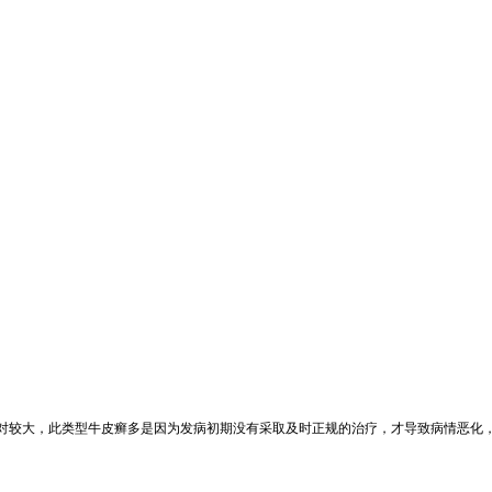
大，此类型牛皮癣多是因为发病初期没有采取及时正规的治疗，才导致病情恶化，给