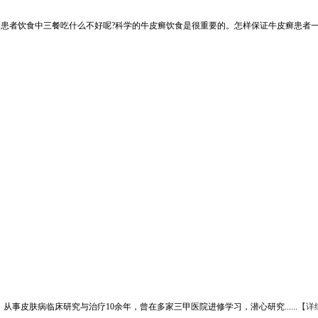
者饮食中三餐吃什么不好呢?科学的牛皮癣饮食是很重要的。怎样保证牛皮癣患者一日三
事皮肤病临床研究与治疗10余年，曾在多家三甲医院进修学习，潜心研究......
【详