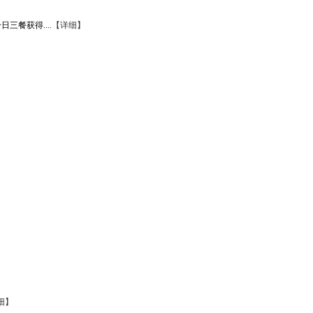
餐获得....
【详细】
细】