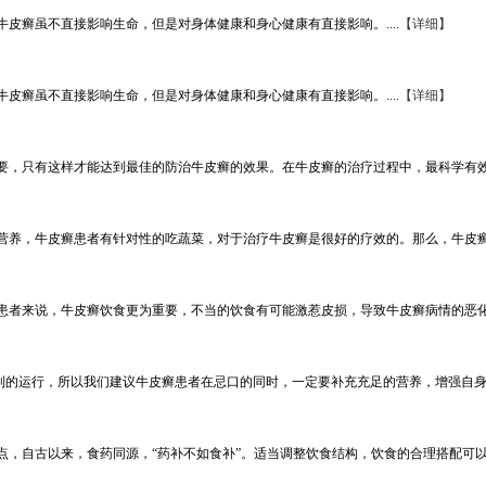
皮癣虽不直接影响生命，但是对身体健康和身心健康有直接影响。....
【详细】
皮癣虽不直接影响生命，但是对身体健康和身心健康有直接影响。....
【详细】
，只有这样才能达到最佳的防治牛皮癣的效果。在牛皮癣的治疗过程中，最科学有效的方
养，牛皮癣患者有针对性的吃蔬菜，对于治疗牛皮癣是很好的疗效的。那么，牛皮癣患者
者来说，牛皮癣饮食更为重要，不当的饮食有可能激惹皮损，导致牛皮癣病情的恶化。那
的运行，所以我们建议牛皮癣患者在忌口的同时，一定要补充充足的营养，增强自身体质
自古以来，食药同源，“药补不如食补”。适当调整饮食结构，饮食的合理搭配可以加快