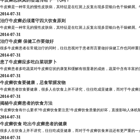
牛皮癣恶疾真的会遗传给下一代吗？
牛皮癣是一种常见的慢性皮肤病，其特征是在红斑上反复出现多层银白色干燥鳞屑。牛
2014-07-31
治疗牛皮癣必须遵守四大饮食原则
牛皮癣是一种常见的慢性皮肤病，其特征是在红斑上反复出现多层银白色干燥鳞屑。牛
2014-07-31
治疗牛皮癣 保健工作要做好
很多牛皮癣患者在常规治疗的同时，往往忽视对于患者而言要做好保健工作也同样重要
2014-07-31
患了牛皮癣应多吃白菜胡萝卜
牛皮癣患者多吃蔬菜对牛皮癣症状的康复和缓解有很显著的成效，蔬菜中含有丰富的营
2014-07-31
牛皮癣饮食要健康，忌食荤腥发物
牛皮癣患者饮食要健康，很多人在饮食上并不讲究，往往吃成亚健康，而对于牛皮癣患
2014-07-31
揭秘牛皮癣患者的饮食方法
牛皮癣饮食有什么要求?牛皮癣饮食要注意!牛皮癣饮食质量的好坏，直接影响人体机制
2014-07-31
牛皮癣饮食 吃出牛皮癣患者的健康
很多人在饮食上并不讲究，往往吃成亚健康，而对于牛皮癣饮食来说还有更严重的一点，
2014-07-31