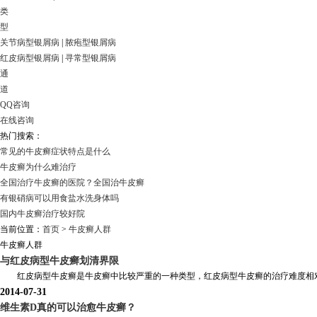
类
型
关节病型银屑病
|
脓疱型银屑病
红皮病型银屑病
|
寻常型银屑病
通
道
QQ咨询
在线咨询
热门搜索：
常见的牛皮癣症状特点是什么
牛皮癣为什么难治疗
全国治疗牛皮癣的医院？全国治牛皮癣
有银硝病可以用食盐水洗身体吗
国内牛皮癣治疗较好院
当前位置：
首页
>
牛皮癣人群
牛皮癣人群
与红皮病型牛皮癣划清界限
红皮病型牛皮癣是牛皮癣中比较严重的一种类型，红皮病型牛皮癣的治疗难度相对较
2014-07-31
维生素D真的可以治愈牛皮癣？