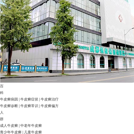
百
科
牛皮癣病因
|
牛皮癣症状
|
牛皮癣治疗
牛皮癣诊断
|
牛皮癣常识
|
牛皮癣偏方
人
群
成人牛皮癣
|
中老年牛皮癣
青少年牛皮癣
|
儿童牛皮癣