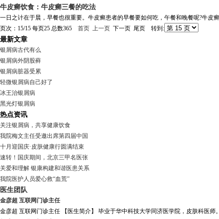
牛皮癣饮食：牛皮癣三餐的吃法
一日之计在于晨，早餐也很重要。牛皮癣患者的早餐要如何吃，午餐和晚餐呢?牛皮癣患
页次：15/15 每页25 总数365
首页
上一页
下一页 尾页 转到:
最新文章
银屑病古代有么
银屑病外阴股藓
银屑病脏器受累
轻微银屑病自己好了
冰王治银屑病
黑光灯银屑病
热点资讯
关注银屑病，共享健康饮食
我院梅文主任受邀出席第四届中国
十月迎国庆·皮肤健康行圆满结束
速转！国庆期间，北京三甲名医张
关爱和理解 银康构建和谐医患关系
我院医护人员爱心救“血荒”
医生团队
金彦超 互联网门诊主任
金彦超 互联网门诊主任 【医生简介】 毕业于华中科技大学同济医学院，皮肤科医师。从