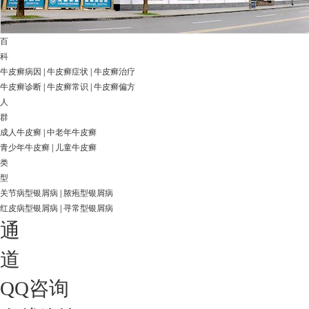
百
科
牛皮癣病因
|
牛皮癣症状
|
牛皮癣治疗
牛皮癣诊断
|
牛皮癣常识
|
牛皮癣偏方
人
群
成人牛皮癣
|
中老年牛皮癣
青少年牛皮癣
|
儿童牛皮癣
类
型
关节病型银屑病
|
脓疱型银屑病
红皮病型银屑病
|
寻常型银屑病
通
道
QQ咨询