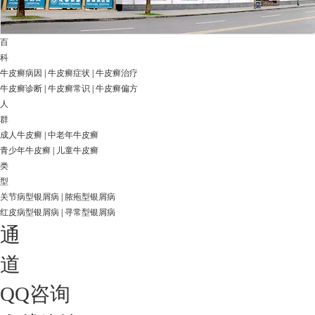
百
科
牛皮癣病因
|
牛皮癣症状
|
牛皮癣治疗
牛皮癣诊断
|
牛皮癣常识
|
牛皮癣偏方
人
群
成人牛皮癣
|
中老年牛皮癣
青少年牛皮癣
|
儿童牛皮癣
类
型
关节病型银屑病
|
脓疱型银屑病
红皮病型银屑病
|
寻常型银屑病
通
道
QQ咨询