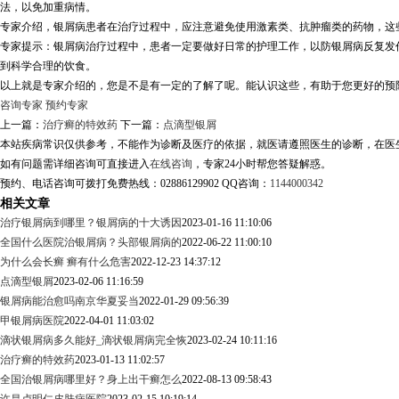
法，以免加重病情。
专家介绍，银屑病患者在治疗过程中，应注意避免使用激素类、抗肿瘤类的药物，这
专家提示：银屑病治疗过程中，患者一定要做好日常的护理工作，以防银屑病反复发
到科学合理的饮食。
以上就是专家介绍的，您是不是有一定的了解了呢。能认识这些，有助于您更好的预
咨询专家
预约专家
上一篇：
治疗癣的特效药
下一篇：
点滴型银屑
本站疾病常识仅供参考，不能作为诊断及医疗的依据，就医请遵照医生的诊断，在医
如有问题需详细咨询可直接进入
在线咨询
，专家24小时帮您答疑解惑。
预约、电话咨询可拨打免费热线：02886129902 QQ咨询：
1144000342
相关文章
治疗银屑病到哪里？银屑病的十大诱因
2023-01-16 11:10:06
全国什么医院治银屑病？头部银屑病的
2022-06-22 11:00:10
为什么会长癣 癣有什么危害
2022-12-23 14:37:12
点滴型银屑
2023-02-06 11:16:59
银屑病能治愈吗南京华夏妥当
2022-01-29 09:56:39
甲银屑病医院
2022-04-01 11:03:02
滴状银屑病多久能好_滴状银屑病完全恢
2023-02-24 10:11:16
治疗癣的特效药
2023-01-13 11:02:57
全国治银屑病哪里好？身上出干癣怎么
2022-08-13 09:58:43