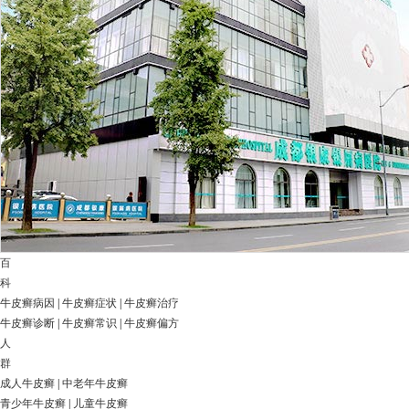
百
科
牛皮癣病因
|
牛皮癣症状
|
牛皮癣治疗
牛皮癣诊断
|
牛皮癣常识
|
牛皮癣偏方
人
群
成人牛皮癣
|
中老年牛皮癣
青少年牛皮癣
|
儿童牛皮癣