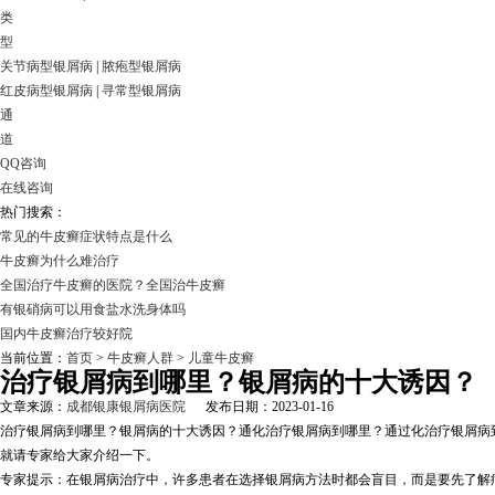
类
型
关节病型银屑病
|
脓疱型银屑病
红皮病型银屑病
|
寻常型银屑病
通
道
QQ咨询
在线咨询
热门搜索：
常见的牛皮癣症状特点是什么
牛皮癣为什么难治疗
全国治疗牛皮癣的医院？全国治牛皮癣
有银硝病可以用食盐水洗身体吗
国内牛皮癣治疗较好院
当前位置：
首页
>
牛皮癣人群
>
儿童牛皮癣
治疗银屑病到哪里？银屑病的十大诱因？
文章来源：
成都银康银屑病医院
发布日期：2023-01-16
治疗银屑病到哪里？银屑病的十大诱因？通化治疗银屑病到哪里？通过化治疗银屑病
就请专家给大家介绍一下。
专家提示：在银屑病治疗中，许多患者在选择银屑病方法时都会盲目，而是要先了解