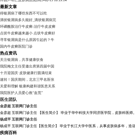
许昌卢明仁皮肤病医院
2023-02-15 10:19:14
最新文章
得银屑病了哪些东西不可以吃
滴状银屑病多久能好_滴状银屑病完
环磷酰胺治疗牛皮癣-治疗牛皮皮癣
点状牛皮癣越来越小 点状牛皮癣好
寻常银屑病是什么原因引起的？牛
国内牛皮癣医院门诊
热点资讯
关注银屑病，共享健康饮食
我院梅文主任受邀出席第四届中国
十月迎国庆·皮肤健康行圆满结束
速转！国庆期间，北京三甲名医张
关爱和理解 银康构建和谐医患关系
我院医护人员爱心救“血荒”
医生团队
金彦超 互联网门诊主任
金彦超 互联网门诊主任 【医生简介】 毕业于华中科技大学同济医学院，皮肤科医师。
杨成平 互联网门诊主任
杨成平 互联网门诊主任【医生简介】 毕业于长江大学中医系，从事皮肤病多年，造诣
疾病百科