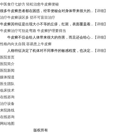
中医食疗七妙方 轻松治愈牛皮癣便秘
很多牛皮癣患者都在困惑，经常便秘会对身体带来很大的...
【详细】
治疗牛皮癣误区多 切不可盲目治疗
牛皮癣其特征是出现大小不等的丘疹，红斑，表面覆盖着...
【详细】
牛皮癣治疗可别走弯路 牛皮癣护理要得当
牛皮癣不仅会给人体带来很大的伤害，而且还会给心...
【详细】
性格内向太自我 容易患上牛皮癣
人格特征决定了机体对不同事件的敏感程度，也决定...
【详细】
医院首页
医院简介
医院新闻
媒体报道
医生团队
临床技术
在线咨询
治疗设备
来院路线
在线咨询
网站地图
成都银康银屑病医院
版权所有