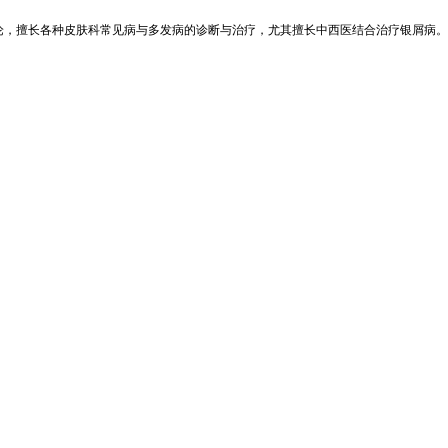
论，擅长各种皮肤科常见病与多发病的诊断与治疗，尤其擅长中西医结合治疗银屑病。