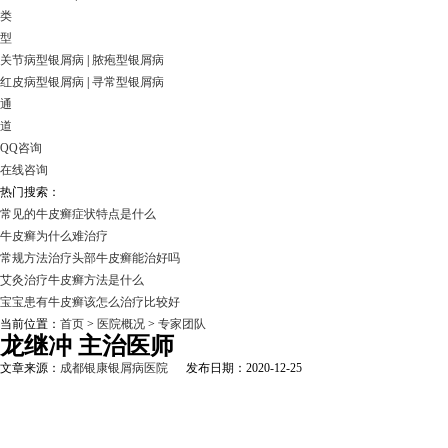
类
型
关节病型银屑病
|
脓疱型银屑病
红皮病型银屑病
|
寻常型银屑病
通
道
QQ咨询
在线咨询
热门搜索：
常见的牛皮癣症状特点是什么
牛皮癣为什么难治疗
常规方法治疗头部牛皮癣能治好吗
艾灸治疗牛皮癣方法是什么
宝宝患有牛皮癣该怎么治疗比较好
当前位置：
首页
>
医院概况
>
专家团队
龙继冲 主治医师
文章来源：
成都银康银屑病医院
发布日期：2020-12-25