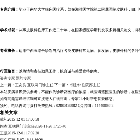
专家介绍：
毕业于南华大学临床医疗系，曾在湘雅医学院第二附属医院皮肤科，四川
学术成就：
从事皮肤科临床工作近二十年，在国家级医学期刊发表多篇相关论文，得
专业擅长：
运用中西医结合诊断与治疗各类皮肤科常见病、多发病，皮肤外科的各种
行医格言：
以热情和责任勤恳工作，以真诚与关爱宽待病患。
咨询专家
预约专家
上一篇：
王友良 互联网门诊主任
下一篇：
肖建华 住院部主任
本站疾病常识仅供参考，不能作为诊断及医疗的依据，就医请遵照医生的诊断，在医
如有问题需详细咨询可直接进入
在线咨询
，专家24小时帮您答疑解惑。
预约、电话咨询可拨打免费热线：02886129902 QQ咨询：
1144000342
相关文章
戴礼
2015-12-01 17:00:58
阎杰 互联网门诊主任
2020-11-26 17:25:40
王强
2015-12-01 17:02:20