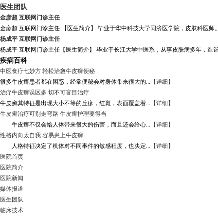
医生团队
金彦超 互联网门诊主任
金彦超 互联网门诊主任 【医生简介】 毕业于华中科技大学同济医学院，皮肤科医师。
杨成平 互联网门诊主任
杨成平 互联网门诊主任【医生简介】 毕业于长江大学中医系，从事皮肤病多年，造诣
疾病百科
中医食疗七妙方 轻松治愈牛皮癣便秘
很多牛皮癣患者都在困惑，经常便秘会对身体带来很大的...
【详细】
治疗牛皮癣误区多 切不可盲目治疗
牛皮癣其特征是出现大小不等的丘疹，红斑，表面覆盖着...
【详细】
牛皮癣治疗可别走弯路 牛皮癣护理要得当
牛皮癣不仅会给人体带来很大的伤害，而且还会给心...
【详细】
性格内向太自我 容易患上牛皮癣
人格特征决定了机体对不同事件的敏感程度，也决定...
【详细】
医院首页
医院简介
医院新闻
媒体报道
医生团队
临床技术