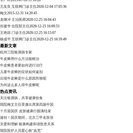
李广祥
2015-07-18 11:16:28
王友良 互联网门诊主任
2020-12-04 17:05:36
梅文
2015-12-31 14:20:45
龙继冲 主治医师
2020-12-25 16:04:43
肖建华 住院部主任
2020-12-25 16:09:53
王艳琼 门诊主任
2020-12-25 16:15:07
杨成平 互联网门诊主任
2020-12-25 16:19:49
最新文章
杭州三院银屑病专家
牛皮癣用什么方法能根治
牛皮癣患者要如何进行治疗
儿童牛皮癣的症状如何鉴别
出现牛皮癣是什么原因所致呢
为何这么多人得牛皮癣呢
热点资讯
关注银屑病，共享健康饮食
我院梅文主任受邀出席第四届中国
十月迎国庆·皮肤健康行圆满结束
速转！国庆期间，北京三甲名医张
关爱和理解 银康构建和谐医患关系
我院医护人员爱心救“血荒”