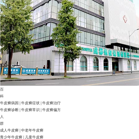
百
科
牛皮癣病因
|
牛皮癣症状
|
牛皮癣治疗
牛皮癣诊断
|
牛皮癣常识
|
牛皮癣偏方
人
群
成人牛皮癣
|
中老年牛皮癣
青少年牛皮癣
|
儿童牛皮癣