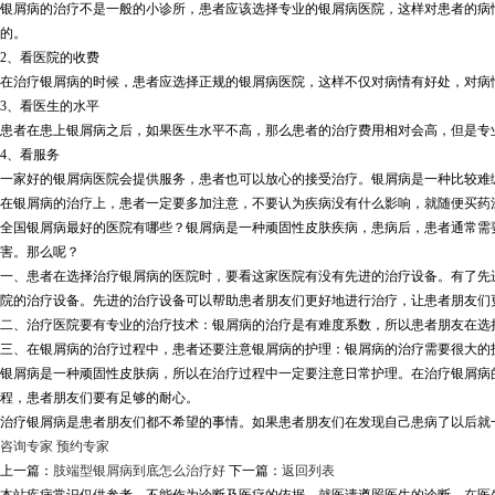
银屑病的治疗不是一般的小诊所，患者应该选择专业的银屑病医院，这样对患者的病
的。
2、看医院的收费
在治疗银屑病的时候，患者应选择正规的银屑病医院，这样不仅对病情有好处，对病
3、看医生的水平
患者在患上银屑病之后，如果医生水平不高，那么患者的治疗费用相对会高，但是专
4、看服务
一家好的银屑病医院会提供服务，患者也可以放心的接受治疗。银屑病是一种比较难
在银屑病的治疗上，患者一定要多加注意，不要认为疾病没有什么影响，就随便买药
全国银屑病最好的医院有哪些？银屑病是一种顽固性皮肤疾病，患病后，患者通常需
害。那么呢？
一、患者在选择治疗银屑病的医院时，要看这家医院有没有先进的治疗设备。有了先
院的治疗设备。先进的治疗设备可以帮助患者朋友们更好地进行治疗，让患者朋友们
二、治疗医院要有专业的治疗技术：银屑病的治疗是有难度系数，所以患者朋友在选
三、在银屑病的治疗过程中，患者还要注意银屑病的护理：银屑病的治疗需要很大的
银屑病是一种顽固性皮肤病，所以在治疗过程中一定要注意日常护理。在治疗银屑病
程，患者朋友们要有足够的耐心。
治疗银屑病是患者朋友们都不希望的事情。如果患者朋友们在发现自己患病了以后就
咨询专家
预约专家
上一篇：
肢端型银屑病到底怎么治疗好
下一篇：
返回列表