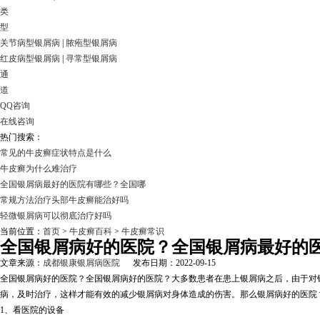
类
型
关节病型银屑病
|
脓疱型银屑病
红皮病型银屑病
|
寻常型银屑病
通
道
QQ咨询
在线咨询
热门搜索：
常见的牛皮癣症状特点是什么
牛皮癣为什么难治疗
全国银屑病最好的医院有哪些？全国哪
常规方法治疗头部牛皮癣能治好吗
轻微银屑病可以彻底治疗好吗
当前位置：
首页
>
牛皮癣百科
>
牛皮癣常识
全国银屑病好的医院？全国银屑病最好的
文章来源：
成都银康银屑病医院
发布日期：2022-09-15
全国银屑病好的医院？全国银屑病好的医院？大多数患者在患上银屑病之后，由于对
病，及时治疗，这样才能有效的减少银屑病对身体造成的伤害。那么银屑病好的医院
1、看医院的设备