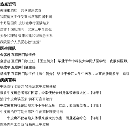
热点资讯
关注银屑病，共享健康饮食
我院梅文主任受邀出席第四届中国
十月迎国庆·皮肤健康行圆满结束
速转！国庆期间，北京三甲名医张
关爱和理解 银康构建和谐医患关系
我院医护人员爱心救“血荒”
医生团队
金彦超 互联网门诊主任
金彦超 互联网门诊主任 【医生简介】 毕业于华中科技大学同济医学院，皮肤科医师。
杨成平 互联网门诊主任
杨成平 互联网门诊主任【医生简介】 毕业于长江大学中医系，从事皮肤病多年，造诣
疾病百科
中医食疗七妙方 轻松治愈牛皮癣便秘
很多牛皮癣患者都在困惑，经常便秘会对身体带来很大的...
【详细】
治疗牛皮癣误区多 切不可盲目治疗
牛皮癣其特征是出现大小不等的丘疹，红斑，表面覆盖着...
【详细】
牛皮癣治疗可别走弯路 牛皮癣护理要得当
牛皮癣不仅会给人体带来很大的伤害，而且还会给心...
【详细】
性格内向太自我 容易患上牛皮癣