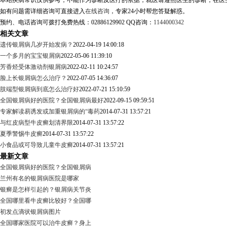
本站疾病常识仅供参考，不能作为诊断及医疗的依据，就医请遵照医生的诊断，在医
如有问题需详细咨询可直接进入
在线咨询
，专家24小时帮您答疑解惑。
预约、电话咨询可拨打免费热线：02886129902 QQ咨询：
1144000342
相关文章
遗传银屑病几岁开始发病？
2022-04-19 14:00:18
一个多月的宝宝银屑病
2022-05-06 11:39:10
芳香烃受体激动剂银屑病
2022-02-11 10:24:57
脸上长银屑病怎么治疗？
2022-07-05 14:36:07
肢端型银屑病到底怎么治疗好
2022-07-21 15:10:59
全国银屑病好的医院？全国银屑病最好
2022-09-15 09:59:51
专家解读易诱发或加重银屑病的“毒药
2014-07-31 13:57:21
与红皮病型牛皮癣划清界限
2014-07-31 13:57:22
夏季警惕牛皮癣
2014-07-31 13:57:22
小食品或可导致儿童牛皮癣
2014-07-31 13:57:21
最新文章
全国银屑病好的医院？全国银屑病
兰州有名的银屑病医院是哪家
银癣是怎样引起的？银屑病关节炎
全国哪里看牛皮癣比较好？全国哪
初发点滴状银屑病图片
全国哪家医院可以治牛皮癣？身上