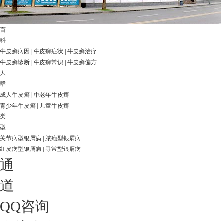
百
科
牛皮癣病因
|
牛皮癣症状
|
牛皮癣治疗
牛皮癣诊断
|
牛皮癣常识
|
牛皮癣偏方
人
群
成人牛皮癣
|
中老年牛皮癣
青少年牛皮癣
|
儿童牛皮癣
类
型
关节病型银屑病
|
脓疱型银屑病
红皮病型银屑病
|
寻常型银屑病
通
道
QQ咨询