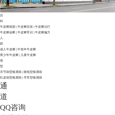
百
科
牛皮癣病因
|
牛皮癣症状
|
牛皮癣治疗
牛皮癣诊断
|
牛皮癣常识
|
牛皮癣偏方
人
群
成人牛皮癣
|
中老年牛皮癣
青少年牛皮癣
|
儿童牛皮癣
类
型
关节病型银屑病
|
脓疱型银屑病
红皮病型银屑病
|
寻常型银屑病
通
道
QQ咨询