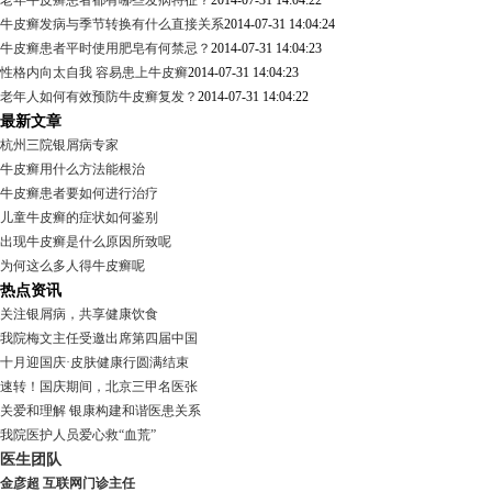
老年牛皮癣患者都有哪些发病特征？
2014-07-31 14:04:22
牛皮癣发病与季节转换有什么直接关系
2014-07-31 14:04:24
牛皮癣患者平时使用肥皂有何禁忌？
2014-07-31 14:04:23
性格内向太自我 容易患上牛皮癣
2014-07-31 14:04:23
老年人如何有效预防牛皮癣复发？
2014-07-31 14:04:22
最新文章
杭州三院银屑病专家
牛皮癣用什么方法能根治
牛皮癣患者要如何进行治疗
儿童牛皮癣的症状如何鉴别
出现牛皮癣是什么原因所致呢
为何这么多人得牛皮癣呢
热点资讯
关注银屑病，共享健康饮食
我院梅文主任受邀出席第四届中国
十月迎国庆·皮肤健康行圆满结束
速转！国庆期间，北京三甲名医张
关爱和理解 银康构建和谐医患关系
我院医护人员爱心救“血荒”
医生团队
金彦超 互联网门诊主任