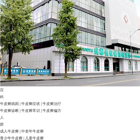
百
科
牛皮癣病因
|
牛皮癣症状
|
牛皮癣治疗
牛皮癣诊断
|
牛皮癣常识
|
牛皮癣偏方
人
群
成人牛皮癣
|
中老年牛皮癣
青少年牛皮癣
|
儿童牛皮癣