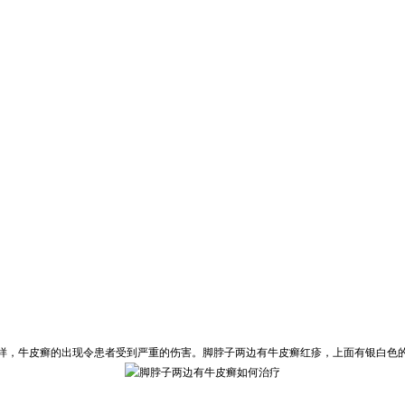
样，牛皮癣的出现令患者受到严重的伤害。脚脖子两边有牛皮癣红疹，上面有银白色