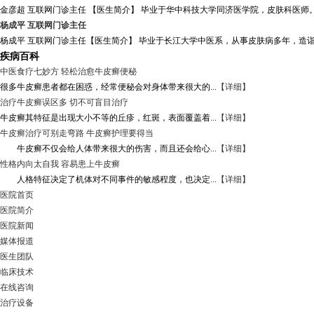
金彦超 互联网门诊主任 【医生简介】 毕业于华中科技大学同济医学院，皮肤科医师。
杨成平 互联网门诊主任
杨成平 互联网门诊主任【医生简介】 毕业于长江大学中医系，从事皮肤病多年，造诣
疾病百科
中医食疗七妙方 轻松治愈牛皮癣便秘
很多牛皮癣患者都在困惑，经常便秘会对身体带来很大的...
【详细】
治疗牛皮癣误区多 切不可盲目治疗
牛皮癣其特征是出现大小不等的丘疹，红斑，表面覆盖着...
【详细】
牛皮癣治疗可别走弯路 牛皮癣护理要得当
牛皮癣不仅会给人体带来很大的伤害，而且还会给心...
【详细】
性格内向太自我 容易患上牛皮癣
人格特征决定了机体对不同事件的敏感程度，也决定...
【详细】
医院首页
医院简介
医院新闻
媒体报道
医生团队
临床技术
在线咨询
治疗设备