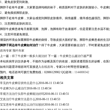
1、避免皮肤受到刺激。
脚脖子处有牛皮癣，大家要选择纯棉的袜子，棉质面料对于皮肤的刺激较小。牛皮癣
2、避免搔抓脚部皮肤。
脚脖子处有牛皮癣，大家会感觉到脚部皮肤瘙痒。病情越重，瘙痒感也越强烈。脚部
3、注意脚部皮肤的清洁。
脚部牛皮癣患者每天都要洗脚、泡脚，泡脚有助于血液循环，但是需要注意水温不能
4、注意环境避免潮湿。
潮湿的环境会加重脚部牛皮癣的病情，导致皮损大面积扩散。脚部牛皮癣患者的生活
脚脖子两边有牛皮癣如何治疗
？得了牛皮癣，大家需要积极去治疗，平时要避免皮肤
咨询专家
预约专家
上一篇：
得了牛皮癣一般多久能治好
下一篇：
牛皮癣怎么越治疗越严重
本站疾病常识仅供参考，不能作为诊断及医疗的依据，就医请遵照医生的诊断，在医
如有问题需详细咨询可直接进入
在线咨询
，专家24小时帮您答疑解惑。
预约、电话咨询可拨打免费热线：02886129902 QQ咨询：
1144000342
相关文章
常见的牛皮癣症状特点是什么
2016-06-11 13:40:54
牛皮癣为什么难治疗
2016-06-11 13:40:54
常规方法治疗头部牛皮癣能治好吗
2016-06-11 13:40:51
艾灸治疗牛皮癣方法是什么
2016-06-11 13:40:53
宝宝患有牛皮癣该怎么治疗比较好
2016-06-11 13:40:53