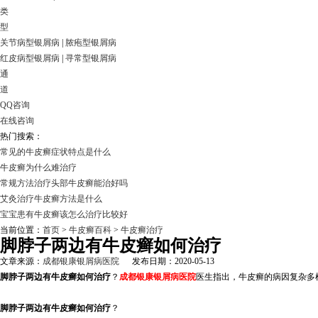
类
型
关节病型银屑病
|
脓疱型银屑病
红皮病型银屑病
|
寻常型银屑病
通
道
QQ咨询
在线咨询
热门搜索：
常见的牛皮癣症状特点是什么
牛皮癣为什么难治疗
常规方法治疗头部牛皮癣能治好吗
艾灸治疗牛皮癣方法是什么
宝宝患有牛皮癣该怎么治疗比较好
当前位置：
首页
>
牛皮癣百科
>
牛皮癣治疗
脚脖子两边有牛皮癣如何治疗
文章来源：
成都银康银屑病医院
发布日期：2020-05-13
脚脖子两边有牛皮癣如何治疗
？
成都银康银屑病医院
医生指出，牛皮癣的病因复杂多
脚脖子两边有牛皮癣如何治疗
？